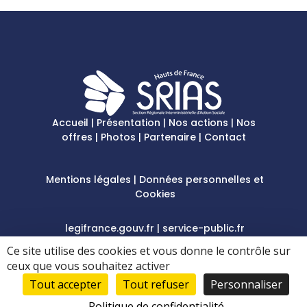
Accueil
|
Présentation
|
Nos actions
|
Nos
offres
|
Photos
|
Partenaire
|
Contact
Mentions légales
|
Données personnelles et
Cookies
legifrance.gouv.fr
|
service-public.fr
|
gouvernement.fr
|
france.fr
Ce site utilise des cookies et vous donne le contrôle sur
ceux que vous souhaitez activer
Tout accepter
Tout refuser
Personnaliser
Permanence uniquement le mardi de 9h à 12h
Politique de confidentialité