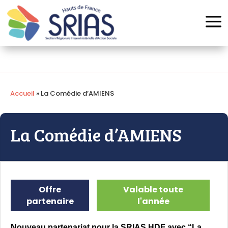
Panneau de gestion des cookies
a
Accueil
»
La Comédie d’AMIENS
La Comédie d’AMIENS
Offre
Valable toute
partenaire
l'année
Nouveau partenariat pour la SRIAS HDF avec “La