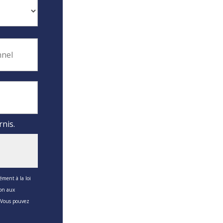
rnis.
ément à la loi
ion aux
. Vous pouvez