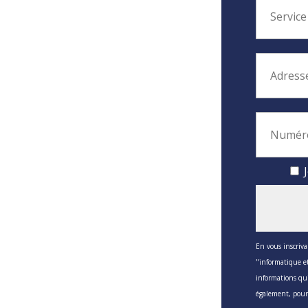
J
En vous inscriva
"informatique et
informations qu
également, pour