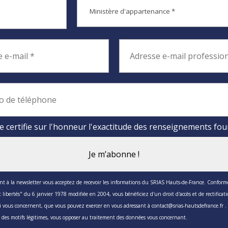
e certifie sur l'honneur l'exactitude des renseignements fou
nt à la newsletter vous acceptez de recevoir les informations du SRIAS Hauts-de-France. Conform
 libertés" du 6 janvier 1978 modifiée en 2004, vous bénéficiez d'un droit d'accès et de rectificat
i vous concernent, que vous pouvez exercer en vous adressant à contact@srias-hautsdefrance.fr 
 des motifs légitimes, vous opposer au traitement des données vous concernant.